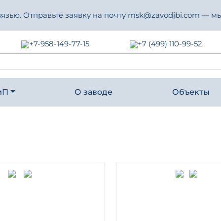
зью. Отправьте заявку на почту msk@zavodjbi.com — мы
+7-958-149-77-15
+7 (499) 110-99-52
иП
О заводе
Объекты