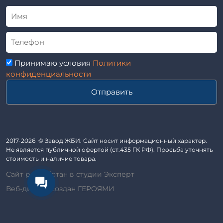
Альбом
Приставки железобетонные (пасынки) Серия 3.407-57 и
ГОСТ
ГОСТ 14295-75
Лестничные марши
Автопавильоны
Принимаю условия
Политики
Анкера железобетонные
конфиденциальности
Балки железобетонные
Отправить
Блоки железобетонные
Диафрагмы жесткости железобетонные
Звенья железобетонные
Кабины санитарно-технические
2017-2026 © Завод ЖБИ. Сайт носит информационный характер.
Не является публичной офертой (ст.435 ГК РФ). Просьба уточнять
Капители колонн
стоимость и наличие товара.
Козырьки входов для общественных зданий
Сайт разработан в студии Эксперт
Колонны железобетонные
Веб-дизайн создан ГЕРОЯМИ
Комплект гаража
Лежни железобетонные