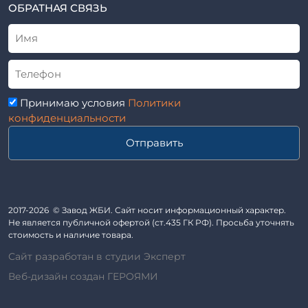
ТУ
ОБРАТНАЯ СВЯЗЬ
Трубы асбоцементные
Альбом
Приставки железобетонные (пасынки) Серия 3.407-57 и
ГОСТ
ГОСТ 14295-75
Лестничные марши
Автопавильоны
Принимаю условия
Политики
Анкера железобетонные
конфиденциальности
Балки железобетонные
Отправить
Блоки железобетонные
Диафрагмы жесткости железобетонные
Звенья железобетонные
Кабины санитарно-технические
2017-2026 © Завод ЖБИ. Сайт носит информационный характер.
Не является публичной офертой (ст.435 ГК РФ). Просьба уточнять
Капители колонн
стоимость и наличие товара.
Козырьки входов для общественных зданий
Сайт разработан в студии Эксперт
Колонны железобетонные
Веб-дизайн создан ГЕРОЯМИ
Комплект гаража
Лежни железобетонные