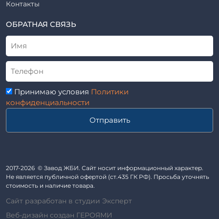
Элементы благоустройства
Контакты
ВСН
Элементы колодца
ТУ
ОБРАТНАЯ СВЯЗЬ
Трубы асбоцементные
Альбом
Приставки железобетонные (пасынки) Серия 3.407-57 и
ГОСТ
ГОСТ 14295-75
Лестничные марши
Автопавильоны
Принимаю условия
Политики
Анкера железобетонные
конфиденциальности
Балки железобетонные
Отправить
Блоки железобетонные
Диафрагмы жесткости железобетонные
Звенья железобетонные
Кабины санитарно-технические
2017-2026 © Завод ЖБИ. Сайт носит информационный характер.
Не является публичной офертой (ст.435 ГК РФ). Просьба уточнять
Капители колонн
стоимость и наличие товара.
Козырьки входов для общественных зданий
Сайт разработан в студии Эксперт
Колонны железобетонные
Веб-дизайн создан ГЕРОЯМИ