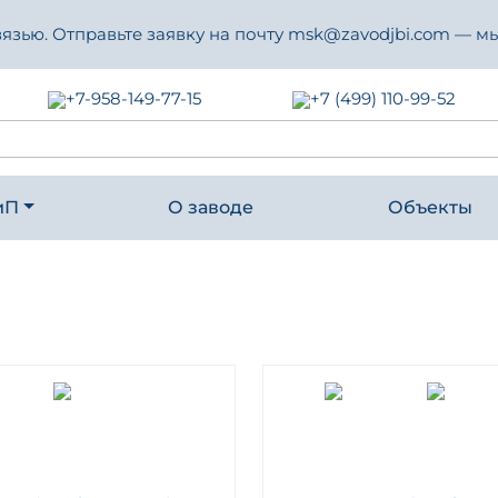
зью. Отправьте заявку на почту msk@zavodjbi.com — мы
+7-958-149-77-15
+7 (499) 110-99-52
иП
О заводе
Объекты