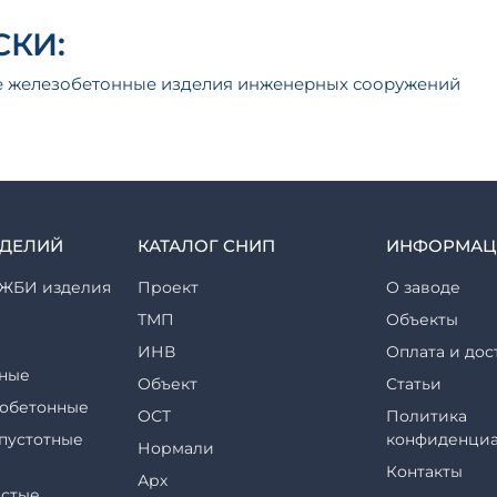
КИ:
 железобетонные изделия инженерных сооружений
ЗДЕЛИЙ
КАТАЛОГ СНИП
ИНФОРМАЦ
ЖБИ изделия
Проект
О заводе
ТМП
Объекты
ИНВ
Оплата и дос
ные
Объект
Статьи
обетонные
ОСТ
Политика
пустотные
конфиденциа
Нормали
Контакты
Арх
стые