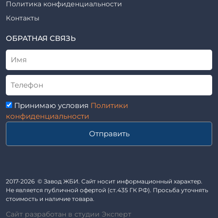
Шпалы железобетонные
Политика конфиденциальности
Рабочие чертежи
Элементы благоустройства
Контакты
ВСН
Элементы колодца
ТУ
ОБРАТНАЯ СВЯЗЬ
Трубы асбоцементные
Альбом
Приставки железобетонные (пасынки) Серия 3.407-57 и
ГОСТ
ГОСТ 14295-75
Лестничные марши
Автопавильоны
Принимаю условия
Политики
Анкера железобетонные
конфиденциальности
Балки железобетонные
Отправить
Блоки железобетонные
Диафрагмы жесткости железобетонные
Звенья железобетонные
Кабины санитарно-технические
2017-2026 © Завод ЖБИ. Сайт носит информационный характер.
Не является публичной офертой (ст.435 ГК РФ). Просьба уточнять
Капители колонн
стоимость и наличие товара.
Козырьки входов для общественных зданий
Сайт разработан в студии Эксперт