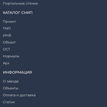
Портальные стенки
Прогоны железобетонные
КАТАЛОГ СНИП
Рабочие камеры и их элементы
Проект
Ригели железобетонные
ТМП
Сваи железобетонные
ИНВ
Стеновые блоки
Объект
Стойки железобетонные
ОСТ
Столбы железобетонные
Нормали
Закладные детали
Арх
Трубы железобетонные
ТР
ИНФОРМАЦИЯ
Утяжелители железобетонные
ВСП
Фермы железобетонные
О заводе
Серия
Фундаментные блоки
Объекты
ТП
Фундаменты железобетонные
Оплата и доставка
ТПР
Шахты лифтов железобетонные
Статьи
Шифр