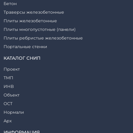
Бетон
Траверсы железобетонные
Плиты железобетонные
Плиты многопустотные (панели)
Плиты ребристые железобетонные
Портальные стенки
Прогоны железобетонные
КАТАЛОГ СНИП
Рабочие камеры и их элементы
Проект
Ригели железобетонные
ТМП
Сваи железобетонные
ИНВ
Стеновые блоки
Объект
Стойки железобетонные
ОСТ
Столбы железобетонные
Нормали
Закладные детали
Арх
Трубы железобетонные
ТР
ИНФОРМАЦИЯ
Утяжелители железобетонные