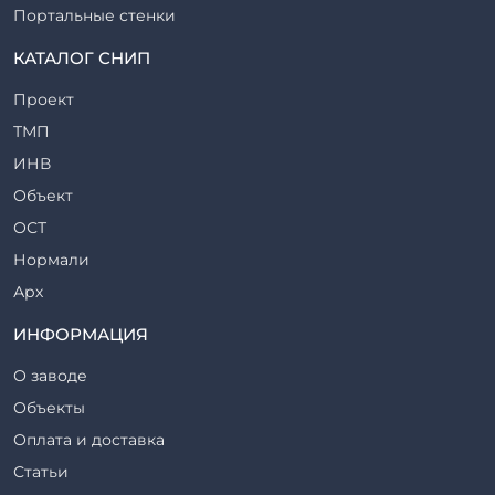
Портальные стенки
Прогоны железобетонные
КАТАЛОГ СНИП
Рабочие камеры и их элементы
Проект
Ригели железобетонные
ТМП
Сваи железобетонные
ИНВ
Стеновые блоки
Объект
Стойки железобетонные
ОСТ
Столбы железобетонные
Нормали
Закладные детали
Арх
Трубы железобетонные
ТР
ИНФОРМАЦИЯ
Утяжелители железобетонные
ВСП
Фермы железобетонные
О заводе
Серия
Фундаментные блоки
Объекты
ТП
Фундаменты железобетонные
Оплата и доставка
ТПР
Шахты лифтов железобетонные
Статьи
Шифр