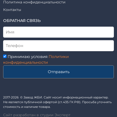
Шпалы железобетонные
Политика конфиденциальности
Рабочие чертежи
Элементы благоустройства
Контакты
ВСН
Элементы колодца
ТУ
ОБРАТНАЯ СВЯЗЬ
Трубы асбоцементные
Альбом
Приставки железобетонные (пасынки) Серия 3.407-57 и
ГОСТ
ГОСТ 14295-75
Лестничные марши
Автопавильоны
Принимаю условия
Политики
Анкера железобетонные
конфиденциальности
Балки железобетонные
Отправить
Блоки железобетонные
Диафрагмы жесткости железобетонные
Звенья железобетонные
Кабины санитарно-технические
2017-2026 © Завод ЖБИ. Сайт носит информационный характер.
Не является публичной офертой (ст.435 ГК РФ). Просьба уточнять
Капители колонн
стоимость и наличие товара.
Козырьки входов для общественных зданий
Сайт разработан в студии Эксперт