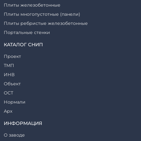
Плиты железобетонные
Плиты многопустотные (панели)
Плиты ребристые железобетонные
Портальные стенки
Прогоны железобетонные
КАТАЛОГ СНИП
Рабочие камеры и их элементы
Проект
Ригели железобетонные
ТМП
Сваи железобетонные
ИНВ
Стеновые блоки
Объект
Стойки железобетонные
ОСТ
Столбы железобетонные
Нормали
Закладные детали
Арх
Трубы железобетонные
ТР
ИНФОРМАЦИЯ
Утяжелители железобетонные
ВСП
Фермы железобетонные
О заводе
Серия