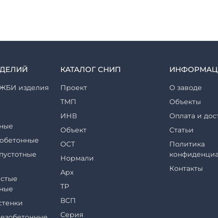
ЗДЕЛИЙ
КАТАЛОГ СНИП
ИНФОРМАЦ
ЖБИ изделия
Проект
О заводе
ТМП
Объекты
ИНВ
Оплата и дос
ные
Объект
Статьи
обетонные
ОСТ
Политика
пустотные
конфиденциа
Нормали
Контакты
Арх
стые
ТР
ные
ВСП
стенки
Серия
езобетонные