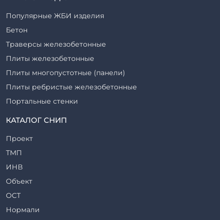
Популярные ЖБИ изделия
Бетон
Траверсы железобетонные
Плиты железобетонные
Плиты многопустотные (панели)
Плиты ребристые железобетонные
Портальные стенки
Прогоны железобетонные
КАТАЛОГ СНИП
Рабочие камеры и их элементы
Проект
Ригели железобетонные
ТМП
Сваи железобетонные
ИНВ
Стеновые блоки
Объект
Стойки железобетонные
ОСТ
Столбы железобетонные
Нормали
Закладные детали