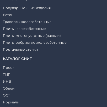
Популярные ЖБИ изделия
Бетон
Траверсы железобетонные
Плиты железобетонные
Плиты многопустотные (панели)
Плиты ребристые железобетонные
Портальные стенки
Прогоны железобетонные
КАТАЛОГ СНИП
Рабочие камеры и их элементы
Проект
Ригели железобетонные
ТМП
Сваи железобетонные
ИНВ
Стеновые блоки
Объект
Стойки железобетонные
ОСТ
Столбы железобетонные
Нормали
Закладные детали