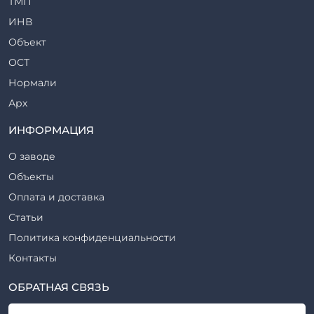
ТМП
Сваи железобетонные
ИНВ
Стеновые блоки
Объект
Стойки железобетонные
ОСТ
Столбы железобетонные
Нормали
Закладные детали
Арх
Трубы железобетонные
ТР
ИНФОРМАЦИЯ
Утяжелители железобетонные
ВСП
Фермы железобетонные
О заводе
Серия
Фундаментные блоки
Объекты
ТП
Фундаменты железобетонные
Оплата и доставка
ТПР
Шахты лифтов железобетонные
Статьи
Шифр
Шпалы железобетонные
Политика конфиденциальности
Рабочие чертежи
Элементы благоустройства
Контакты
ВСН
Элементы колодца
ТУ
ОБРАТНАЯ СВЯЗЬ
Трубы асбоцементные
Альбом