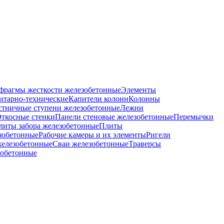
фрагмы жесткости железобетонные
Элементы
итарно-технические
Капители колонн
Колонны
стничные ступени железобетонные
Лежни
ткосные стенки
Панели стеновые железобетонные
Перемычки
литы забора железобетонные
Плиты
зобетонные
Рабочие камеры и их элементы
Ригели
железобетонные
Сваи железобетонные
Траверсы
зобетонные