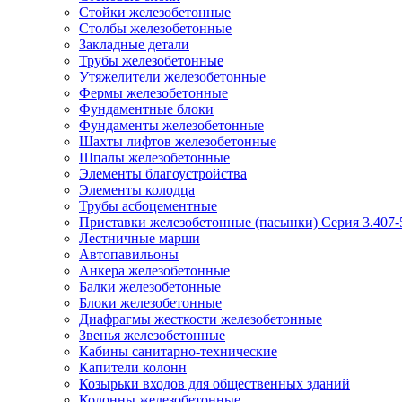
Стойки железобетонные
Столбы железобетонные
Закладные детали
Трубы железобетонные
Утяжелители железобетонные
Фермы железобетонные
Фундаментные блоки
Фундаменты железобетонные
Шахты лифтов железобетонные
Шпалы железобетонные
Элементы благоустройства
Элементы колодца
Трубы асбоцементные
Приставки железобетонные (пасынки) Серия 3.407-
Лестничные марши
Автопавильоны
Анкера железобетонные
Балки железобетонные
Блоки железобетонные
Диафрагмы жесткости железобетонные
Звенья железобетонные
Кабины санитарно-технические
Капители колонн
Козырьки входов для общественных зданий
Колонны железобетонные