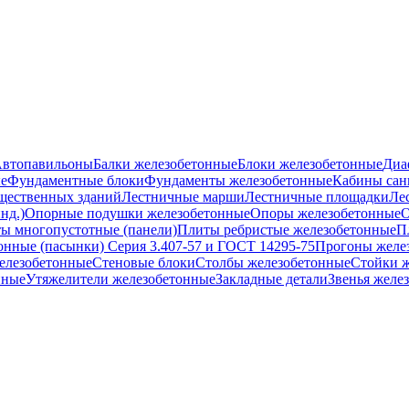
втопавильоны
Балки железобетонные
Блоки железобетонные
Диа
е
Фундаментные блоки
Фундаменты железобетонные
Кабины сан
бщественных зданий
Лестничные марши
Лестничные площадки
Ле
нд.)
Опорные подушки железобетонные
Опоры железобетонные
О
ы многопустотные (панели)
Плиты ребристые железобетонные
П
онные (пасынки) Серия 3.407-57 и ГОСТ 14295-75
Прогоны желе
елезобетонные
Стеновые блоки
Столбы железобетонные
Стойки 
нные
Утяжелители железобетонные
Закладные детали
Звенья желе