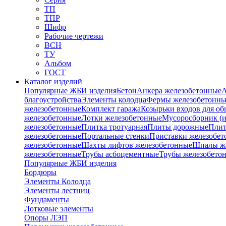
ТП
ТПР
Шифр
Рабочие чертежи
ВСН
ТУ
Альбом
ГОСТ
Каталог изделий
Популярные ЖБИ изделия
Бетон
Анкера железобетонные
А
благоустройства
Элементы колодца
Фермы железобетонны
железобетонные
Комплект гаража
Козырьки входов для о
железобетонные
Лотки железобетонные
Мусоросборник (и
железобетонные
Плитка тротуарная
Плиты дорожные
Плит
железобетонные
Портальные стенки
Приставки железобет
железобетонные
Шахты лифтов железобетонные
Шпалы ж
железобетонные
Трубы асбоцементные
Трубы железобето
Популярные ЖБИ изделия
Бордюры
Элементы Колодца
Элементы лестниц
Фундаменты
Лотковые элементы
Опоры ЛЭП