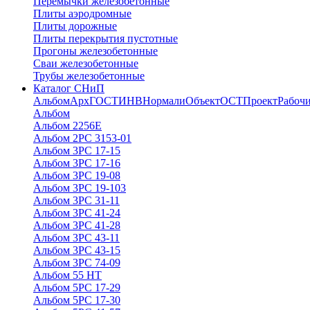
Перемычки железобетонные
Плиты аэродромные
Плиты дорожные
Плиты перекрытия пустотные
Прогоны железобетонные
Сваи железобетонные
Трубы железобетонные
Каталог СНиП
Альбом
Арх
ГОСТ
ИНВ
Нормали
Объект
ОСТ
Проект
Рабочи
Альбом
Альбом 2256Е
Альбом 2РС 3153-01
Альбом 3РС 17-15
Альбом 3РС 17-16
Альбом 3РС 19-08
Альбом 3РС 19-103
Альбом 3РС 31-11
Альбом 3РС 41-24
Альбом 3РС 41-28
Альбом 3РС 43-11
Альбом 3РС 43-15
Альбом 3РС 74-09
Альбом 55 НТ
Альбом 5РС 17-29
Альбом 5РС 17-30