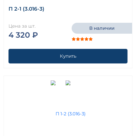
Плиты днища Серия ХТР 1-1
П 2-1 (3.016-3)
Плиты днища тоннелей Серия 3.006.1-3/83
Плиты днища ТПР 901-09-11.84
Цена за шт.
В наличии
Плиты железобетонные Альбом 750
4 320 ₽
Плиты железобетонные шарнирно-соединяемые
ПЖБ Серия 3.503.9-78
Плиты заборных стенок Серия 3.503.1-55
Плиты заборных стенок серия 3.503.1-75 ( 3.503-29 )
Купить
Плиты ИНВ 25442м
Плиты ИНВ 28900м
Плиты канала Серия 3.505-9
Плиты караульных сооружений Серия 3.501-96
Плиты карнизные железобетонные
Плиты крепления Серия 3.820-15
Плиты лестничных клеток Серия 1.100.1-7
Плиты лицевые железобетонные
Плиты лоджий железобетонные
Плиты межколонные МП ГОСТ 27108-86
Плиты межколонные МП Серия 1.420.1-14