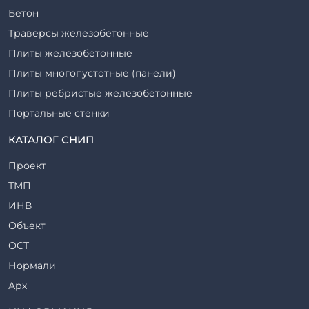
Бетон
Траверсы железобетонные
Плиты железобетонные
Плиты многопустотные (панели)
Плиты ребристые железобетонные
Портальные стенки
Прогоны железобетонные
КАТАЛОГ СНИП
Рабочие камеры и их элементы
Проект
Ригели железобетонные
ТМП
Сваи железобетонные
ИНВ
Стеновые блоки
Объект
Стойки железобетонные
ОСТ
Столбы железобетонные
Нормали
Закладные детали
Арх
Трубы железобетонные
ТР