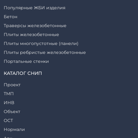
Популярные ЖБИ изделия
Бетон
Траверсы железобетонные
Плиты железобетонные
Плиты многопустотные (панели)
Плиты ребристые железобетонные
Портальные стенки
Прогоны железобетонные
КАТАЛОГ СНИП
Рабочие камеры и их элементы
Проект
Ригели железобетонные
ТМП
Сваи железобетонные
ИНВ
Стеновые блоки
Объект
Стойки железобетонные
ОСТ
Столбы железобетонные
Нормали
Закладные детали