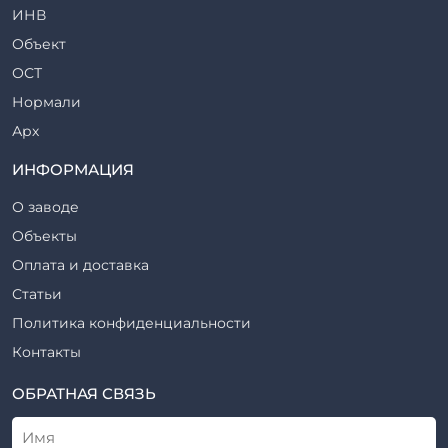
ИНВ
Стеновые блоки
Объект
Стойки железобетонные
ОСТ
Столбы железобетонные
Нормали
Закладные детали
Арх
Трубы железобетонные
ТР
ИНФОРМАЦИЯ
Утяжелители железобетонные
ВСП
Фермы железобетонные
О заводе
Серия
Фундаментные блоки
Объекты
ТП
Фундаменты железобетонные
Оплата и доставка
ТПР
Шахты лифтов железобетонные
Статьи
Шифр
Шпалы железобетонные
Политика конфиденциальности
Рабочие чертежи
Элементы благоустройства
Контакты
ВСН
Элементы колодца
ТУ
ОБРАТНАЯ СВЯЗЬ
Трубы асбоцементные
Альбом
Приставки железобетонные (пасынки) Серия 3.407-57 и