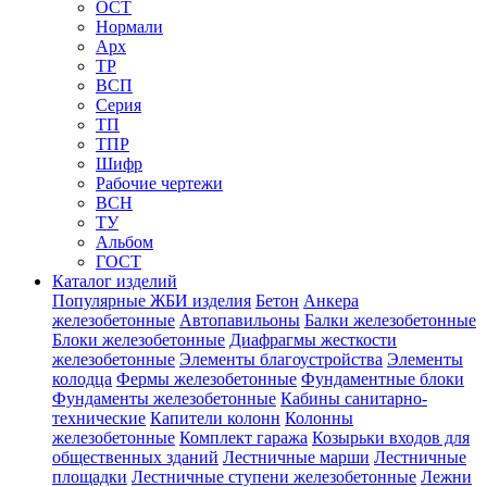
ОСТ
Нормали
Арх
ТР
ВСП
Серия
ТП
ТПР
Шифр
Рабочие чертежи
ВСН
ТУ
Альбом
ГОСТ
Каталог изделий
Популярные ЖБИ изделия
Бетон
Анкера
железобетонные
Автопавильоны
Балки железобетонные
Блоки железобетонные
Диафрагмы жесткости
железобетонные
Элементы благоустройства
Элементы
колодца
Фермы железобетонные
Фундаментные блоки
Фундаменты железобетонные
Кабины санитарно-
технические
Капители колонн
Колонны
железобетонные
Комплект гаража
Козырьки входов для
общественных зданий
Лестничные марши
Лестничные
площадки
Лестничные ступени железобетонные
Лежни