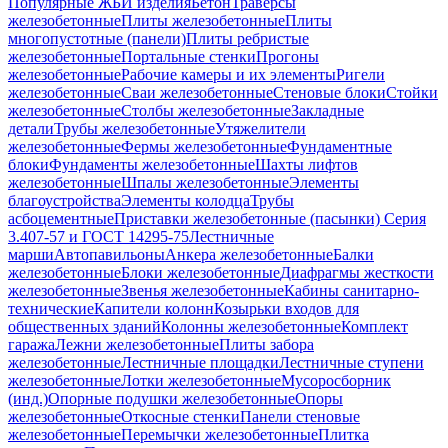
Популярные ЖБИ изделия
Бетон
Траверсы
железобетонные
Плиты железобетонные
Плиты
многопустотные (панели)
Плиты ребристые
железобетонные
Портальные стенки
Прогоны
железобетонные
Рабочие камеры и их элементы
Ригели
железобетонные
Сваи железобетонные
Стеновые блоки
Стойки
железобетонные
Столбы железобетонные
Закладные
детали
Трубы железобетонные
Утяжелители
железобетонные
Фермы железобетонные
Фундаментные
блоки
Фундаменты железобетонные
Шахты лифтов
железобетонные
Шпалы железобетонные
Элементы
благоустройства
Элементы колодца
Трубы
асбоцементные
Приставки железобетонные (пасынки) Серия
3.407-57 и ГОСТ 14295-75
Лестничные
марши
Автопавильоны
Анкера железобетонные
Балки
железобетонные
Блоки железобетонные
Диафрагмы жесткости
железобетонные
Звенья железобетонные
Кабины санитарно-
технические
Капители колонн
Козырьки входов для
общественных зданий
Колонны железобетонные
Комплект
гаража
Лежни железобетонные
Плиты забора
железобетонные
Лестничные площадки
Лестничные ступени
железобетонные
Лотки железобетонные
Мусоросборник
(инд.)
Опорные подушки железобетонные
Опоры
железобетонные
Откосные стенки
Панели стеновые
железобетонные
Перемычки железобетонные
Плитка