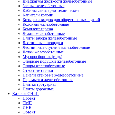
Диафрагмы жесткости железобетонные
Звенья железобетонные
Кабины санитарно-технические
Капители колонн
Козырьки входов для общественных зданий
Колонны железобетонные
Комплект гаража
Лежни железобетонные
Плиты забора железобетонные
Лестничные площадки
Лестничные ступени железобетонные
Лотки железобетонные
Мусоросборник (инд.)
Опорные подушки железобетонные
Опоры железобетонные
Откосные стенки
Панели стеновые железобетонные
Перемычки железобетонные
Плитка тротуарная
Плиты дорожные
Каталог СНиП
Проект
ТМП
ИНВ
Объект