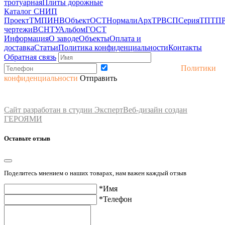
тротуарная
Плиты дорожные
Каталог СНИП
Проект
ТМП
ИНВ
Объект
ОСТ
Нормали
Арх
ТР
ВСП
Серия
ТП
ТП
чертежи
ВСН
ТУ
Альбом
ГОСТ
Информация
О заводе
Объекты
Оплата и
доставка
Статьи
Политика конфиденциальности
Контакты
Обратная связь
Принимаю условия
Политики
конфиденциальности
Отправить
2017-2026 © Завод ЖБИ. Сайт носит информационный характер.
Не является публичной офертой (ст.435 ГК РФ). Просьба уточнять стоимость и
наличие товара.
Сайт разработан в студии Эксперт
Веб-дизайн создан
ГЕРОЯМИ
Оставьте отзыв
Поделитесь мнением о наших товарах, нам важен каждый отзыв
*Имя
*Телефон