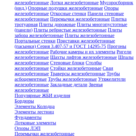
железобетонные
Лотки железобетонные
Мусоросборник
(инд.)
Опорные подушки железобетонные
Опоры
железобетонные
Откосные стенки
Панели стеновые
железобетонные
Перемычки железобетонные
Плитка
тротуарная
Плиты дорожные
Плиты многопустотные
(панели)
Плиты ребристые железобетонные
Плиты
забора железобетонные
Плиты железобетонные
Портальные стенки
Приставки железобетонные
(пасынки) Серия 3.407-57 и ГОСТ 14295-75
Прогоны
железобетонные
Рабочие камеры и их элементы
Ригели
железобетонные
Шахты лифтов железобетонные
Шпалы
железобетонные
Стеновые блоки
Столбы
железобетонные
Стойки железобетонные
Сваи
железобетонные
Траверсы железобетонные
Трубы
асбоцементные
Трубы железобетонные
Утяжелители
железобетонные
Закладные детали
Звенья
железобетонные
Популярные ЖБИ изделия
Бордюры
Элементы Колодца
Элементы лестниц
Фундаменты
Лотковые элементы
Опоры ЛЭП
Перемычки железобетонные