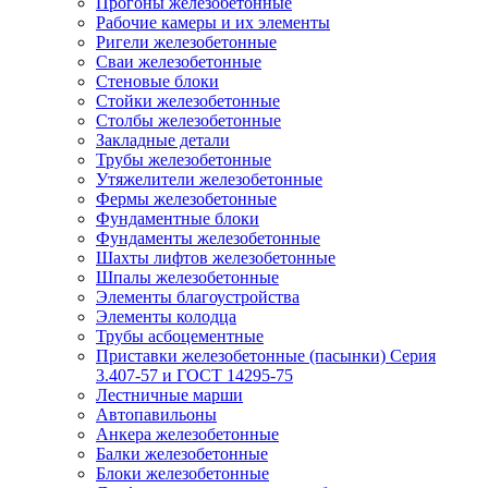
Прогоны железобетонные
Рабочие камеры и их элементы
Ригели железобетонные
Сваи железобетонные
Стеновые блоки
Стойки железобетонные
Столбы железобетонные
Закладные детали
Трубы железобетонные
Утяжелители железобетонные
Фермы железобетонные
Фундаментные блоки
Фундаменты железобетонные
Шахты лифтов железобетонные
Шпалы железобетонные
Элементы благоустройства
Элементы колодца
Трубы асбоцементные
Приставки железобетонные (пасынки) Серия
3.407-57 и ГОСТ 14295-75
Лестничные марши
Автопавильоны
Анкера железобетонные
Балки железобетонные
Блоки железобетонные