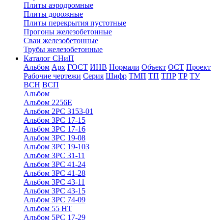
Плиты аэродромные
Плиты дорожные
Плиты перекрытия пустотные
Прогоны железобетонные
Сваи железобетонные
Трубы железобетонные
Каталог СНиП
Альбом
Арх
ГОСТ
ИНВ
Нормали
Объект
ОСТ
Проект
Рабочие чертежи
Серия
Шифр
ТМП
ТП
ТПР
ТР
ТУ
ВСН
ВСП
Альбом
Альбом 2256Е
Альбом 2РС 3153-01
Альбом 3РС 17-15
Альбом 3РС 17-16
Альбом 3РС 19-08
Альбом 3РС 19-103
Альбом 3РС 31-11
Альбом 3РС 41-24
Альбом 3РС 41-28
Альбом 3РС 43-11
Альбом 3РС 43-15
Альбом 3РС 74-09
Альбом 55 НТ
Альбом 5РС 17-29