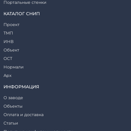
Портальные стенки
Прогоны железобетонные
КАТАЛОГ СНИП
Рабочие камеры и их элементы
Проект
Ригели железобетонные
ТМП
Сваи железобетонные
ИНВ
Стеновые блоки
Объект
Стойки железобетонные
ОСТ
Столбы железобетонные
Нормали
Закладные детали
Арх
Трубы железобетонные
ТР
ИНФОРМАЦИЯ
Утяжелители железобетонные
ВСП
Фермы железобетонные
О заводе
Серия
Фундаментные блоки
Объекты
ТП
Фундаменты железобетонные
Оплата и доставка
ТПР
Шахты лифтов железобетонные
Статьи
Шифр
Шпалы железобетонные