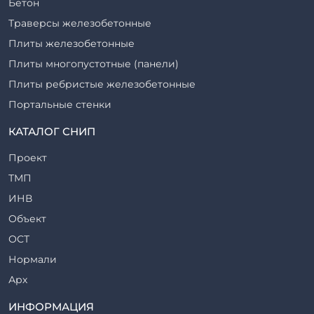
Бетон
Траверсы железобетонные
Плиты железобетонные
Плиты многопустотные (панели)
Плиты ребристые железобетонные
Портальные стенки
Прогоны железобетонные
КАТАЛОГ СНИП
Рабочие камеры и их элементы
Проект
Ригели железобетонные
ТМП
Сваи железобетонные
ИНВ
Стеновые блоки
Объект
Стойки железобетонные
ОСТ
Столбы железобетонные
Нормали
Закладные детали
Арх
Трубы железобетонные
ТР
ИНФОРМАЦИЯ
Утяжелители железобетонные