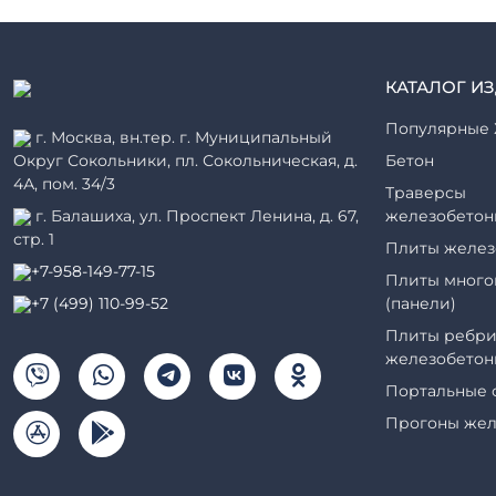
КАТАЛОГ И
Популярные 
г. Москва, вн.тер. г. Муниципальный
Округ Сокольники, пл. Сокольническая, д.
Бетон
4А, пом. 34/3
Траверсы
г. Балашиха, ул. Проспект Ленина, д. 67,
железобетон
стр. 1
Плиты желез
+7-958-149-77-15
Плиты много
+7 (499) 110-99-52
(панели)
Плиты ребри
железобетон
Портальные 
Прогоны жел
Рабочие кам
элементы