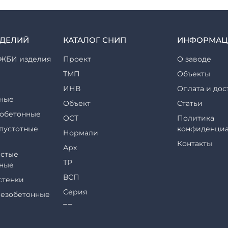
ЗДЕЛИЙ
КАТАЛОГ СНИП
ИНФОРМАЦ
ЖБИ изделия
Проект
О заводе
ТМП
Объекты
ИНВ
Оплата и дос
ные
Объект
Статьи
обетонные
ОСТ
Политика
пустотные
конфиденциа
Нормали
Контакты
Арх
стые
ТР
ные
ВСП
стенки
Серия
езобетонные
ТП
еры и их
ТПР