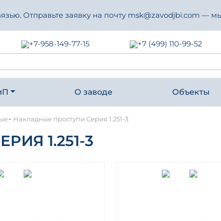
зью. Отправьте заявку на почту msk@zavodjbi.com — мы
+7-958-149-77-15
+7 (499) 110-99-52
иП
О заводе
Объекты
-
ные
Накладные проступи Серия 1.251-3
ИЯ 1.251-3