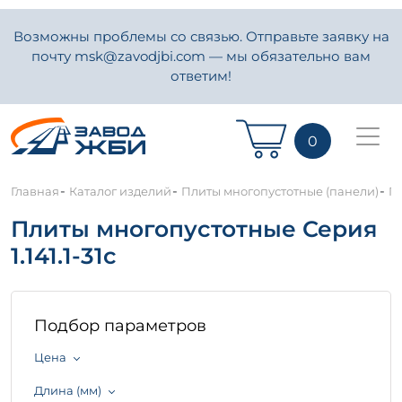
Возможны проблемы со связью. Отправьте заявку на
почту msk@zavodjbi.com — мы обязательно вам
ответим!
0
-
-
-
Главная
Каталог изделий
Плиты многопустотные (панели)
Пл
Плиты многопустотные Серия
1.141.1-31с
Подбор параметров
Цена
Длина (мм)