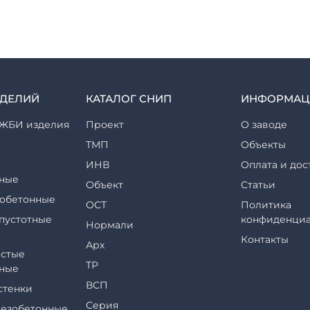
ЗДЕЛИЙ
КАТАЛОГ СНИП
ИНФОРМАЦ
ЖБИ изделия
Проект
О заводе
ТМП
Объекты
ИНВ
Оплата и дос
ные
Объект
Статьи
обетонные
ОСТ
Политика
пустотные
конфиденциа
Нормали
Контакты
Арх
стые
ТР
ные
ВСП
стенки
Серия
езобетонные