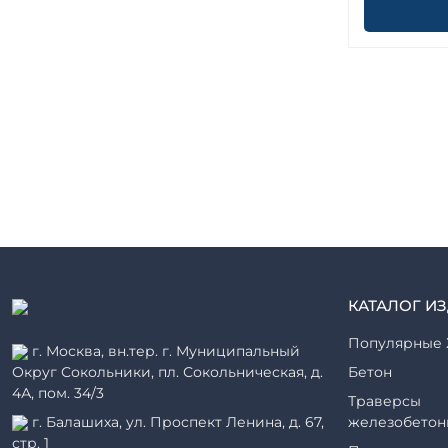
КАТАЛОГ И
Популярные 
г. Москва, вн.тер. г. Муниципальный
Округ Сокольники, пл. Сокольническая, д.
Бетон
4А, пом. 34/3
Траверсы
г. Балашиха, ул. Проспект Ленина, д. 67,
железобетон
стр. 1