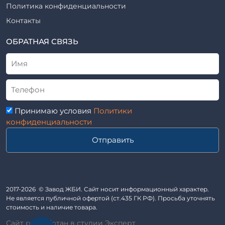
Шпалы железобетонные
Политика конфиденциальности
Рабочие чертежи
Элементы благоустройства
Контакты
ВСН
Элементы колодца
ТУ
ОБРАТНАЯ СВЯЗЬ
Трубы асбоцементные
Альбом
Приставки железобетонные (пасынки) Серия 3.407-57 и
ГОСТ
ГОСТ 14295-75
Лестничные марши
Автопавильоны
Принимаю условия
Политики
Анкера железобетонные
конфиденциальности
Балки железобетонные
Отправить
Блоки железобетонные
Диафрагмы жесткости железобетонные
Звенья железобетонные
Кабины санитарно-технические
2017-2026 © Завод ЖБИ. Сайт носит информационный характер.
Не является публичной офертой (ст.435 ГК РФ). Просьба уточнять
Капители колонн
стоимость и наличие товара.
Козырьки входов для общественных зданий
Сайт разработан в студии Эксперт