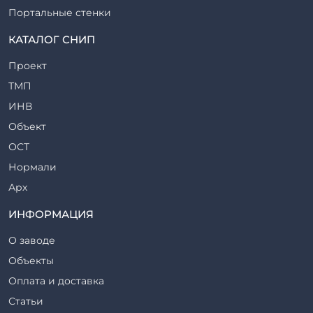
Портальные стенки
Прогоны железобетонные
КАТАЛОГ СНИП
Рабочие камеры и их элементы
Проект
Ригели железобетонные
ТМП
Сваи железобетонные
ИНВ
Стеновые блоки
Объект
Стойки железобетонные
ОСТ
Столбы железобетонные
Нормали
Закладные детали
Арх
Трубы железобетонные
ТР
ИНФОРМАЦИЯ
Утяжелители железобетонные
ВСП
Фермы железобетонные
О заводе
Серия
Фундаментные блоки
Объекты
ТП
Фундаменты железобетонные
Оплата и доставка
ТПР
Шахты лифтов железобетонные
Статьи
Шифр