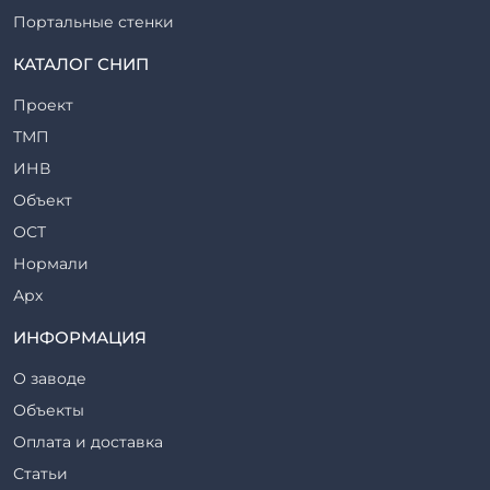
Портальные стенки
Прогоны железобетонные
КАТАЛОГ СНИП
Рабочие камеры и их элементы
Проект
Ригели железобетонные
ТМП
Сваи железобетонные
ИНВ
Стеновые блоки
Объект
Стойки железобетонные
ОСТ
Столбы железобетонные
Нормали
Закладные детали
Арх
Трубы железобетонные
ТР
ИНФОРМАЦИЯ
Утяжелители железобетонные
ВСП
Фермы железобетонные
О заводе
Серия
Фундаментные блоки
Объекты
ТП
Фундаменты железобетонные
Оплата и доставка
ТПР
Шахты лифтов железобетонные
Статьи
Шифр