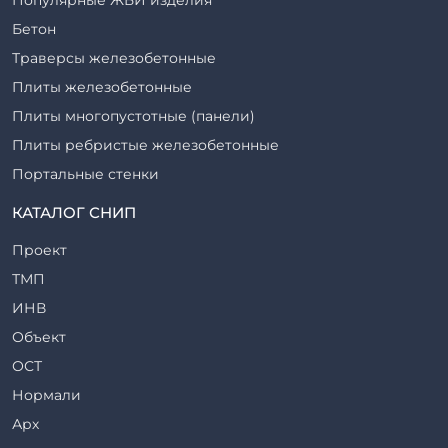
Бетон
Траверсы железобетонные
Плиты железобетонные
Плиты многопустотные (панели)
Плиты ребристые железобетонные
Портальные стенки
Прогоны железобетонные
КАТАЛОГ СНИП
Рабочие камеры и их элементы
Проект
Ригели железобетонные
ТМП
Сваи железобетонные
ИНВ
Стеновые блоки
Объект
Стойки железобетонные
ОСТ
Столбы железобетонные
Нормали
Закладные детали
Арх
Трубы железобетонные