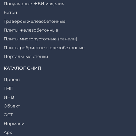
Популярные ЖБИ изделия
Бетон
Траверсы железобетонные
Плиты железобетонные
Плиты многопустотные (панели)
Плиты ребристые железобетонные
Портальные стенки
Прогоны железобетонные
КАТАЛОГ СНИП
Рабочие камеры и их элементы
Проект
Ригели железобетонные
ТМП
Сваи железобетонные
ИНВ
Стеновые блоки
Объект
Стойки железобетонные
ОСТ
Столбы железобетонные
Нормали
Закладные детали
Арх
Трубы железобетонные