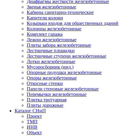
Диафрагмы жесткости железобетонные
Звенья железобетонные
Кабины санитарно-технические
Капители колонн
Козырьки входов для общественных зданий
Колонны железобетонные
Комплект гаража
Лежни железобетонные
Плиты забора железобетонные
Лестничные площадки
Лестничные ступени железобетонные
Лотки железобетонные
Мусоросборник (инд.)
Опорные подушки железобетонные
Опоры железобетонные
Откосные стенки
Панели стеновые железобетонные
Перемычки железобетонные
Плитка тротуарная
Плиты дорожные
Каталог СНиП
Проект
ТМП
ИНВ
Объект