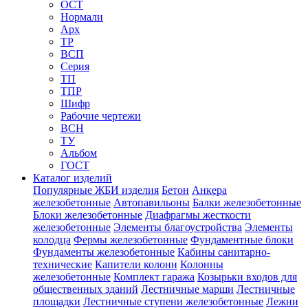
ОСТ
Нормали
Арх
ТР
ВСП
Серия
ТП
ТПР
Шифр
Рабочие чертежи
ВСН
ТУ
Альбом
ГОСТ
Каталог изделий
Популярные ЖБИ изделия
Бетон
Анкера
железобетонные
Автопавильоны
Балки железобетонные
Блоки железобетонные
Диафрагмы жесткости
железобетонные
Элементы благоустройства
Элементы
колодца
Фермы железобетонные
Фундаментные блоки
Фундаменты железобетонные
Кабины санитарно-
технические
Капители колонн
Колонны
железобетонные
Комплект гаража
Козырьки входов для
общественных зданий
Лестничные марши
Лестничные
площадки
Лестничные ступени железобетонные
Лежни