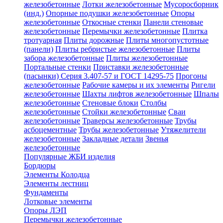
железобетонные
Лотки железобетонные
Мусоросборник
(инд.)
Опорные подушки железобетонные
Опоры
железобетонные
Откосные стенки
Панели стеновые
железобетонные
Перемычки железобетонные
Плитка
тротуарная
Плиты дорожные
Плиты многопустотные
(панели)
Плиты ребристые железобетонные
Плиты
забора железобетонные
Плиты железобетонные
Портальные стенки
Приставки железобетонные
(пасынки) Серия 3.407-57 и ГОСТ 14295-75
Прогоны
железобетонные
Рабочие камеры и их элементы
Ригели
железобетонные
Шахты лифтов железобетонные
Шпалы
железобетонные
Стеновые блоки
Столбы
железобетонные
Стойки железобетонные
Сваи
железобетонные
Траверсы железобетонные
Трубы
асбоцементные
Трубы железобетонные
Утяжелители
железобетонные
Закладные детали
Звенья
железобетонные
Популярные ЖБИ изделия
Бордюры
Элементы Колодца
Элементы лестниц
Фундаменты
Лотковые элементы
Опоры ЛЭП
Перемычки железобетонные