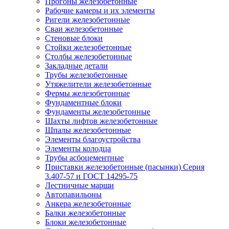
Прогоны железобетонные
Рабочие камеры и их элементы
Ригели железобетонные
Сваи железобетонные
Стеновые блоки
Стойки железобетонные
Столбы железобетонные
Закладные детали
Трубы железобетонные
Утяжелители железобетонные
Фермы железобетонные
Фундаментные блоки
Фундаменты железобетонные
Шахты лифтов железобетонные
Шпалы железобетонные
Элементы благоустройства
Элементы колодца
Трубы асбоцементные
Приставки железобетонные (пасынки) Серия
3.407-57 и ГОСТ 14295-75
Лестничные марши
Автопавильоны
Анкера железобетонные
Балки железобетонные
Блоки железобетонные