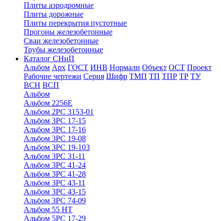
Плиты аэродромные
Плиты дорожные
Плиты перекрытия пустотные
Прогоны железобетонные
Сваи железобетонные
Трубы железобетонные
Каталог СНиП
Альбом
Арх
ГОСТ
ИНВ
Нормали
Объект
ОСТ
Проект
Рабочие чертежи
Серия
Шифр
ТМП
ТП
ТПР
ТР
ТУ
ВСН
ВСП
Альбом
Альбом 2256Е
Альбом 2РС 3153-01
Альбом 3РС 17-15
Альбом 3РС 17-16
Альбом 3РС 19-08
Альбом 3РС 19-103
Альбом 3РС 31-11
Альбом 3РС 41-24
Альбом 3РС 41-28
Альбом 3РС 43-11
Альбом 3РС 43-15
Альбом 3РС 74-09
Альбом 55 НТ
Альбом 5РС 17-29