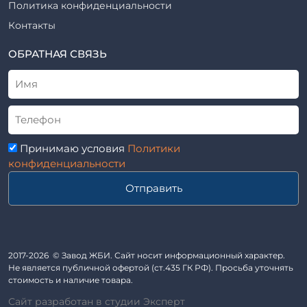
Шпалы железобетонные
Политика конфиденциальности
Рабочие чертежи
Элементы благоустройства
Контакты
ВСН
Элементы колодца
ТУ
ОБРАТНАЯ СВЯЗЬ
Трубы асбоцементные
Альбом
Приставки железобетонные (пасынки) Серия 3.407-57 и
ГОСТ
ГОСТ 14295-75
Лестничные марши
Автопавильоны
Принимаю условия
Политики
Анкера железобетонные
конфиденциальности
Балки железобетонные
Отправить
Блоки железобетонные
Диафрагмы жесткости железобетонные
Звенья железобетонные
Кабины санитарно-технические
2017-2026 © Завод ЖБИ. Сайт носит информационный характер.
Не является публичной офертой (ст.435 ГК РФ). Просьба уточнять
Капители колонн
стоимость и наличие товара.
Козырьки входов для общественных зданий
Сайт разработан в студии Эксперт