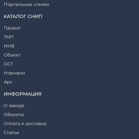
Портальные стенки
Прогоны железобетонные
КАТАЛОГ СНИП
Рабочие камеры и их элементы
Проект
Ригели железобетонные
ТМП
Сваи железобетонные
ИНВ
Стеновые блоки
Объект
Стойки железобетонные
ОСТ
Столбы железобетонные
Нормали
Закладные детали
Арх
Трубы железобетонные
ТР
ИНФОРМАЦИЯ
Утяжелители железобетонные
ВСП
Фермы железобетонные
О заводе
Серия
Фундаментные блоки
Объекты
ТП
Фундаменты железобетонные
Оплата и доставка
ТПР
Шахты лифтов железобетонные
Статьи
Шифр