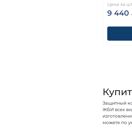
Цена за шт
9 440
Купит
Защитный ко
ЖБИ всех ви
изготовлени
можете по у