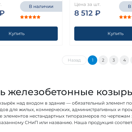
.
Цена за шт.
В наличии
В
 ₽
8 512 ₽
Купить
Купить
Назад
1
2
3
4
ь железобетонные козырь
зырёк над входом в здание — обязательный элемент по
дов для жилых, коммерческих, административных и прои
е элементов нестандартных типоразмеров по чертежам 
казанному СНиП или названию. Наша продукция соответс