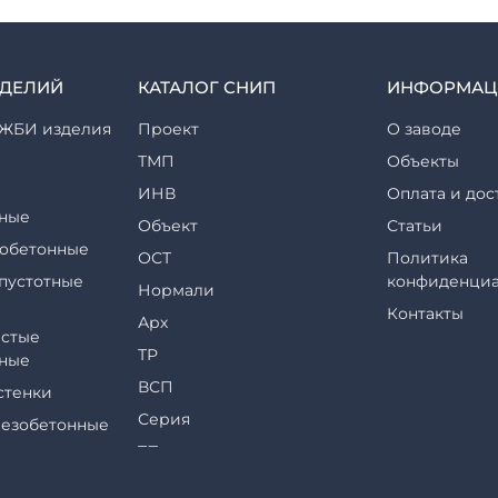
ЗДЕЛИЙ
КАТАЛОГ СНИП
ИНФОРМАЦ
ЖБИ изделия
Проект
О заводе
ТМП
Объекты
ИНВ
Оплата и дос
ные
Объект
Статьи
обетонные
ОСТ
Политика
пустотные
конфиденциа
Нормали
Контакты
Арх
стые
ТР
ные
ВСП
стенки
Серия
езобетонные
ТП
еры и их
ТПР