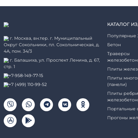
КАТАЛОГ И
Популярные 
г. Москва, вн.тер. г. Муниципальный
Округ Сокольники, пл. Сокольническая, д.
Бетон
4А, пом. 34/3
Траверсы
г. Балашиха, ул. Проспект Ленина, д. 67,
железобетон
стр. 1
Плиты желез
+7-958-149-77-15
Плиты много
+7 (499) 110-99-52
(панели)
Плиты ребри
железобетон
Портальные 
Прогоны жел
Рабочие кам
элементы