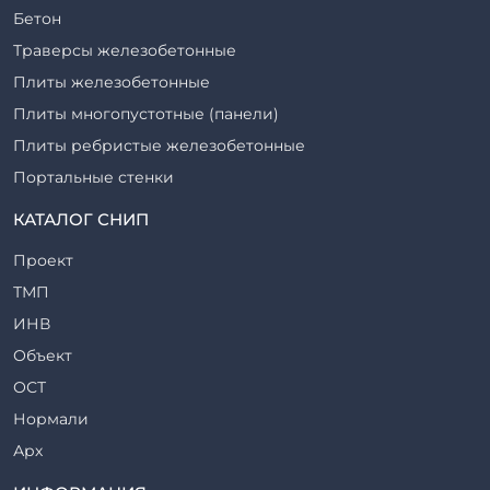
Бетон
Траверсы железобетонные
Плиты железобетонные
Плиты многопустотные (панели)
Плиты ребристые железобетонные
Портальные стенки
Прогоны железобетонные
КАТАЛОГ СНИП
Рабочие камеры и их элементы
Проект
Ригели железобетонные
ТМП
Сваи железобетонные
ИНВ
Стеновые блоки
Объект
Стойки железобетонные
ОСТ
Столбы железобетонные
Нормали
Закладные детали
Арх
Трубы железобетонные
ТР